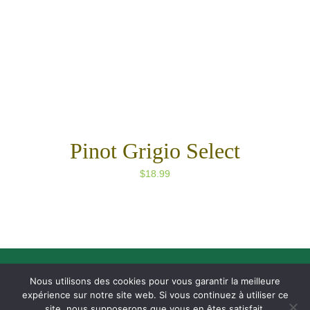
Pinot Grigio Select
$
18.99
© Copyright 2022 La Tavernaise All Rights Reserved | Réalisation :
Nous utilisons des cookies pour vous garantir la meilleure
beaba-informatique.com
|
Mentions légales
expérience sur notre site web. Si vous continuez à utiliser ce
site, nous supposerons que vous en êtes satisfait.