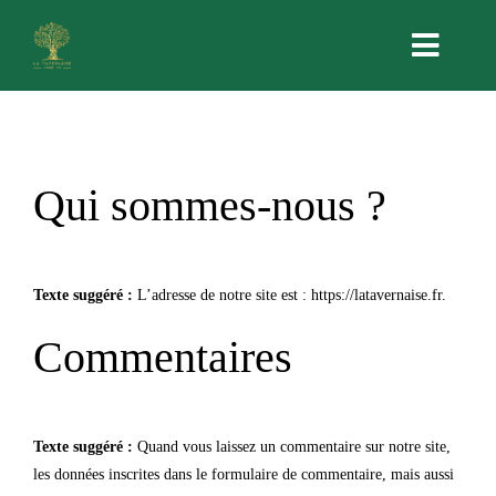
Passer
au
Navig
contenu
à
bascu
Accueil
Qui sommes-nous ?
Le moulin
La boutique au mouli
Texte suggéré :
L’adresse de notre site est : https://latavernaise.fr.
Commentaires
Palmares et qualité
Recettes
Texte suggéré :
Quand vous laissez un commentaire sur notre site,
les données inscrites dans le formulaire de commentaire, mais aussi