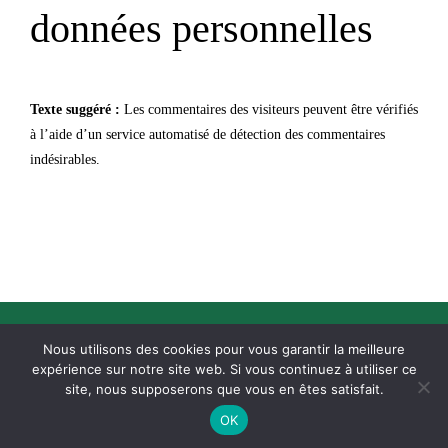
données personnelles
Texte suggéré :
Les commentaires des visiteurs peuvent être vérifiés
à l’aide d’un service automatisé de détection des commentaires
indésirables.
© Copyright 2022 La Tavernaise All Rights Reserved | Réalisation :
Nous utilisons des cookies pour vous garantir la meilleure
beaba-informatique.com
|
Mentions légales
expérience sur notre site web. Si vous continuez à utiliser ce
site, nous supposerons que vous en êtes satisfait.
OK