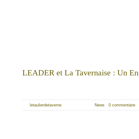
LEADER et La Tavernaise : Un Eng
Dans les régions rurales, le soutien au développement local revêt
Par
letaulierdetaverne
|
7 janvier 2024
|
News
|
0 commentaire