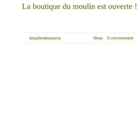
La boutique du moulin est ouverte 
Nous sommes ravis de vous annoncer l'ouverture de notre toute
Par
letaulierdetaverne
|
7 janvier 2024
|
News
|
0 commentaire