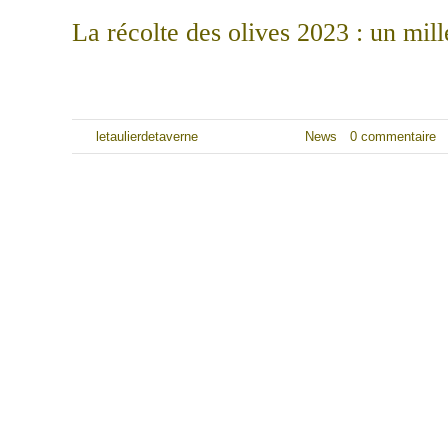
La récolte des olives 2023 : un mil
Cette année 2023 restera gravée dans les mémoires comme un
Par
letaulierdetaverne
|
7 janvier 2024
|
News
|
0 commentaire